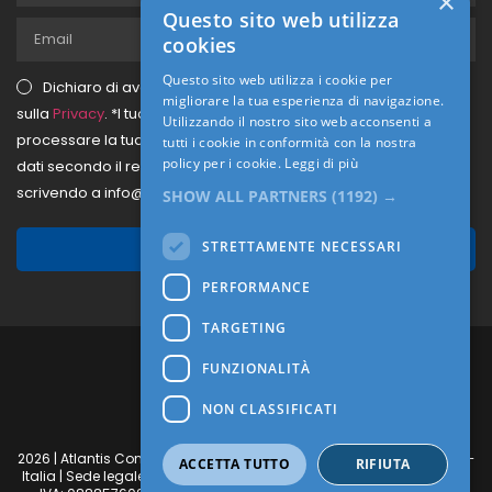
×
Questo sito web utilizza
cookies
Questo sito web utilizza i cookie per
Dichiaro di aver letto e di accettare il testo dell'Informativa
migliorare la tua esperienza di navigazione.
sulla
Privacy
.
*I tuoi dati verranno memorizzati dal sito per
Utilizzando il nostro sito web acconsenti a
processare la tua richiesta, qual'ora volessi la rimozione di tali
tutti i cookie in conformità con la nostra
policy per i cookie.
Leggi di più
dati secondo il regolamento GDPR, puoi farne richiesta,
scrivendo a info@atlantiscompany.it.
SHOW ALL PARTNERS
(1192) →
STRETTAMENTE NECESSARI
Iscriviti
PERFORMANCE
TARGETING
FUNZIONALITÀ
NON CLASSIFICATI
Cookie – Privacy
2026 | Atlantis Company Srl | Via Camillo F. Aprile, 5, 20124 – Milano –
ACCETTA TUTTO
RIFIUTA
Italia | Sede legale: Via Camillo F. Aprile, 5, 20124 – Milano – Italia | P.