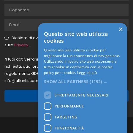
×
Questo sito web utilizza
Dichiaro di aver letto e di accettare il testo dell'Informativa
cookies
sulla
Privacy
.
Questo sito web utilizza i cookie per
migliorare la tua esperienza di navigazione.
*I tuoi dati verranno memorizzati dal sito per processare la tua
Utilizzando il nostro sito web acconsenti a
richiesta, qual'ora volessi la rimozione di tali dati secondo il
tutti i cookie in conformità con la nostra
policy per i cookie.
Leggi di più
regolamento GDPR, puoi farne richiesta, scrivendo a
info@atlantiscompany.it.
SHOW ALL PARTNERS
(1192) →
STRETTAMENTE NECESSARI
Iscriviti
PERFORMANCE
TARGETING
FUNZIONALITÀ