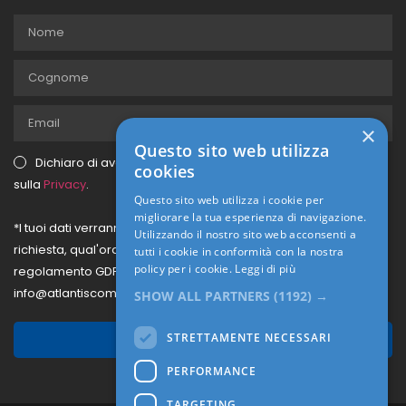
×
Questo sito web utilizza
Dichiaro di aver letto e di accettare il testo dell'Informativa
cookies
sulla
Privacy
.
Questo sito web utilizza i cookie per
migliorare la tua esperienza di navigazione.
*I tuoi dati verranno memorizzati dal sito per processare la tua
Utilizzando il nostro sito web acconsenti a
richiesta, qual'ora volessi la rimozione di tali dati secondo il
tutti i cookie in conformità con la nostra
policy per i cookie.
Leggi di più
regolamento GDPR, puoi farne richiesta, scrivendo a
info@atlantiscompany.it.
SHOW ALL PARTNERS
(1192) →
STRETTAMENTE NECESSARI
Iscriviti
PERFORMANCE
TARGETING