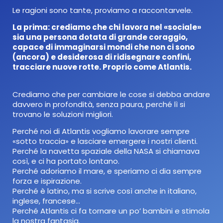
Le ragioni sono tante, proviamo a raccontarvele.
La prima: crediamo che chi lavora nel «sociale»
sia una persona dotata di grande coraggio,
capace di immaginarsi mondi che non ci sono
(ancora) e desiderosa di ridisegnare confini,
tracciare nuove rotte. Proprio come Atlantis.
Crediamo che per cambiare le cose si debba andare
davvero in profondità, senza paura, perché lì si
trovano le soluzioni migliori.
Perché noi di Atlantis vogliamo lavorare sempre
«sotto traccia» e lasciare emergere i nostri clienti.
Perché la navetta spaziale della NASA si chiamava
così, e ci ha portato lontano.
Perché adoriamo il mare, e speriamo ci dia sempre
forza e ispirazione.
Perché è latino, ma si scrive così anche in italiano,
inglese, francese…
Perché Atlantis ci fa tornare un po’ bambini e stimola
la nostra fantasia.