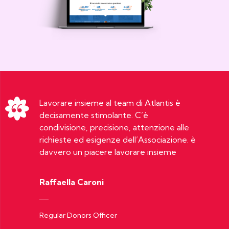
Lavorare insieme al team di Atlantis è
decisamente stimolante. C’è
condivisione, precisione, attenzione alle
richieste ed esigenze dell’Associazione. è
davvero un piacere lavorare insieme
Raffaella Caroni
Regular Donors Officer