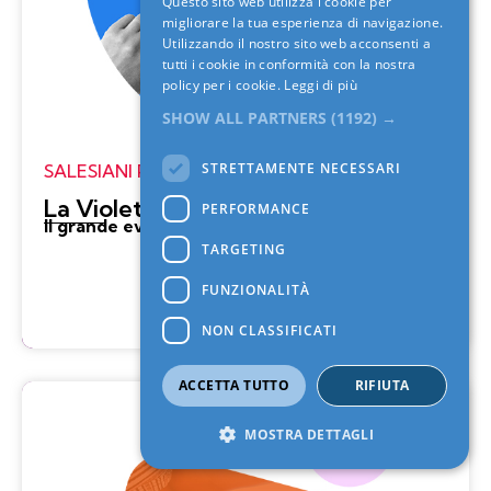
Questo sito web utilizza i cookie per
migliorare la tua esperienza di navigazione.
Utilizzando il nostro sito web acconsenti a
tutti i cookie in conformità con la nostra
policy per i cookie.
Leggi di più
SHOW ALL PARTNERS
(1192) →
STRETTAMENTE NECESSARI
SALESIANI PER IL SOCIALE
La Violetta di Don Bosco
PERFORMANCE
Il grande evento di piazza
per aiutare i bambini.
TARGETING
FUNZIONALITÀ
NON CLASSIFICATI
ACCETTA TUTTO
RIFIUTA
MOSTRA DETTAGLI