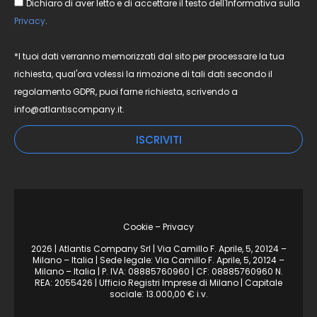
Dichiaro di aver letto e di accettare il testo dell'Informativa sulla
Privacy
.
*I tuoi dati verranno memorizzati dal sito per processare la tua
richiesta, qual'ora volessi la rimozione di tali dati secondo il
regolamento GDPR, puoi farne richiesta, scrivendo a
info@atlantiscompany.it.
ISCRIVITI
Cookie – Privacy
2026 | Atlantis Company Srl | Via Camillo F. Aprile, 5, 20124 –
Milano – Italia | Sede legale: Via Camillo F. Aprile, 5, 20124 –
Milano – Italia | P. IVA: 08885760960 | CF: 08885760960 N.
REA: 2055426 | Ufficio Registri Imprese di Milano | Capitale
sociale: 13.000,00 € i.v.