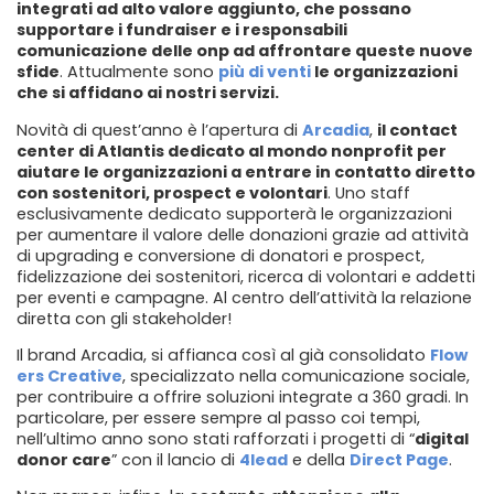
integrati ad alto valore aggiunto, che possano
supportare i fundraiser e i responsabili
comunicazione delle onp ad affrontare queste nuove
sfide
. Attualmente sono
più di venti
le organizzazioni
che si affidano ai nostri servizi.
Novità di quest’anno è l’apertura di
Arcadia
,
il contact
center di Atlantis dedicato al mondo nonprofit per
aiutare le organizzazioni a entrare in contatto diretto
con sostenitori, prospect e volontari
. Uno staff
esclusivamente dedicato supporterà le organizzazioni
per aumentare il valore delle donazioni grazie ad attività
di upgrading e conversione di donatori e prospect,
fidelizzazione dei sostenitori, ricerca di volontari e addetti
per eventi e campagne. Al centro dell’attività la relazione
diretta con gli stakeholder!
Il brand Arcadia, si affianca così al già consolidato
Flow
ers Creative
, specializzato nella comunicazione sociale,
per contribuire a offrire soluzioni integrate a 360 gradi. In
particolare, per essere sempre al passo coi tempi,
nell’ultimo anno sono stati rafforzati i progetti di “
digital
donor care
” con il lancio di
4lead
e della
Direct Page
.