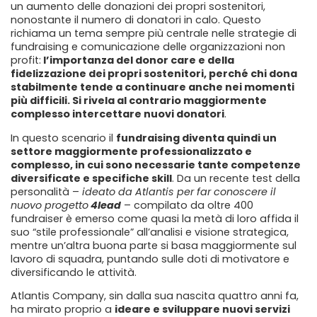
un aumento delle donazioni dei propri sostenitori,
nonostante il numero di donatori in calo. Questo
richiama un tema sempre più centrale nelle strategie di
fundraising e comunicazione delle organizzazioni non
profit:
l’importanza del donor care e della
fidelizzazione dei propri sostenitori, perché chi dona
stabilmente tende a continuare anche nei momenti
più difficili. Si rivela al contrario maggiormente
complesso intercettare nuovi donatori
.
In questo scenario il
fundraising diventa quindi un
settore maggiormente professionalizzato e
complesso, in cui sono necessarie tante competenze
diversificate e specifiche skill
. Da un recente test della
personalità –
ideato da Atlantis per far conoscere il
nuovo progetto
4lead
– compilato da oltre 400
fundraiser è emerso come quasi la metà di loro affida il
suo “stile professionale” all’analisi e visione strategica,
mentre un’altra buona parte si basa maggiormente sul
lavoro di squadra, puntando sulle doti di motivatore e
diversificando le attività.
Atlantis Company, sin dalla sua nascita quattro anni fa,
ha mirato proprio a
ideare e sviluppare nuovi servizi