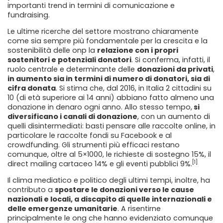
importanti trend in termini di comunicazione e
fundraising.
Le ultime ricerche del settore mostrano chiaramente
come sia sempre più fondamentale per la crescita e la
sostenibilità delle onp la
relazione con i propri
sostenitori e potenziali donatori
. Si conferma, infatti, il
ruolo centrale e determinante delle
donazioni da privati
,
in aumento sia in termini di numero di donatori, sia di
cifra donata
. Si stima che, dal 2016, in Italia 2 cittadini su
10 (di età superiore ai 14 anni) abbiano fatto almeno una
donazione in denaro ogni anno. Allo stesso tempo,
si
diversificano i canali di donazione
, con un aumento di
quelli disintermediati: basti pensare alle raccolte online, in
particolare le raccolte fondi su Facebook e al
crowdfunding. Gli strumenti più efficaci restano
comunque, oltre al 5×1000, le richieste di sostegno 15%, il
[1]
direct mailing cartaceo 14% e gli eventi pubblici 9%.
Il clima mediatico e politico degli ultimi tempi, inoltre, ha
contributo a
spostare le donazioni verso le cause
nazionali e locali, a discapito di quelle internazionali e
delle emergenze umanitarie
. A risentirne
principalmente le ong che hanno evidenziato comunque