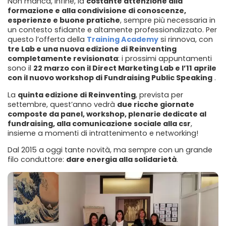
Non manca, infine, la
costante attenzione alla
formazione e alla condivisione di conoscenze,
esperienze e buone pratiche
, sempre più necessaria in
un contesto sfidante e altamente professionalizzato. Per
questo l’offerta della
Training Academy
si rinnova, con
tre Lab e una nuova edizione di Reinventing
completamente revisionata
: i prossimi appuntamenti
sono il
22 marzo con il Direct Marketing Lab e l’11 aprile
con il nuovo workshop di Fundraising Public Speaking
.
La
quinta edizione di Reinventing
, prevista per
settembre, quest’anno vedrà
due ricche giornate
composte da panel, workshop, plenarie dedicate al
fundraising, alla comunicazione sociale alla csr
,
insieme a momenti di intrattenimento e networking!
Dal 2015 a oggi tante novità, ma sempre con un grande
filo conduttore:
dare energia alla solidarietà
.