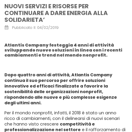
NUOVI SERVIZI E RISORSE PER
CONTINUARE A DARE ENERGIA ALLA
SOLIDARIETA’
Pubblicato Il:
04/02/2019
Atlantis Company festeggia 4 anni di attività
sviluppando nuove soluzioni in linea con i recenti
cambiamenti e trend nel mondo nonprofit.
Dopo quattro anni di attività, Atlantis Company
continua il suo percorso per offrire soluzioni
innovative ed efficaci finalizzate a favorire la
sostenibilità delle organizzazioni nonprofit,
rispondendo alle nuove e più complesse esigenze
degli ultimi anni.
Per il mondo nonprofit, infatti, il 2018 è stato un anno
ricco di cambiamenti, con il delinearsi di nuovi scenari
che hanno visto crescere
competitività e
professionalizzazione nel settore
e il rafforzamento di