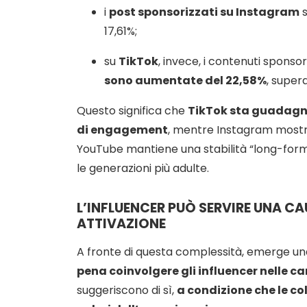
i
post sponsorizzati su Instagram
s
17,61%;
su
TikTok
, invece, i contenuti sponsor
sono aumentate del 22,58%
, supera
Questo significa che
TikTok sta guadagn
di engagement
, mentre Instagram mostr
YouTube mantiene una stabilità “long-form
le generazioni più adulte.
L’INFLUENCER PUÒ SERVIRE UNA CA
ATTIVAZIONE
A fronte di questa complessità, emerge un
pena coinvolgere gli influencer nelle 
suggeriscono di sì,
a condizione che le co