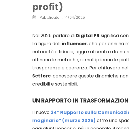
profit)
Pubblicato Il:
14/04/2025
Nel 2025 parlare di
Digital PR
significa c
La figura dell’
influencer
, che per anni ha 
notorietà e fiducia, oggi è al centro di una r
affinano le metriche, si moltiplicano le piat
trasparenza e coerenza. Per chi lavora nel
Settore
, conoscere queste dinamiche non è
credibili e sostenibili.
UN RAPPORTO IN TRASFORMAZIONE:
Il nuovo
34° Rapporto sulla Comunicazion
maginario” (marzo 2025)
offre uno spac
oggi gli influencer e, più in generale, il mo