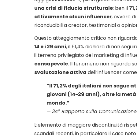
una crisi di fiducia strutturale
: ben il
71,
attivamente alcun influencer
, ovvero di
riconducibili a creator, testimonial o opinion
Questo atteggiamento critico non riguarda 
14 e i 29 anni
, il 51,4% dichiara di non segu
il terreno privilegiato del marketing di infl
consapevole
. Il fenomeno non riguarda so
svalutazione attiva
dell’influencer come 
“Il 71,2% degli italiani non segue 
giovani (14-29 anni), oltre la metà
mondo.”
—
34° Rapporto sulla Comunicazione 
L’elemento di maggiore discontinuità rispett
scandali recenti, in particolare il caso no