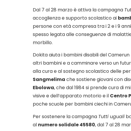
Dal 7 al 28 marzo è attiva la campagna
Tut
accoglienza e supporto scolastico ai
bamb
persone con età compresa tra i 2 e i 9 anni
spesso legata alle conseguenze di malattie i
morbillo.
Dokita aiuta i bambini disabili del Camerun 
altri bambini e a camminare verso un futuro
alla cura e al sostegno scolastico delle pers
Sangmelima
che sostiene giovani con disab
Ebolowa
, che dal 1984 si prende cura di min
visive e dell’apparato motorio e il
Centro 
poche scuole per bambini ciechi in Camer
Per sostenere la campagna
Tutti uguali
ba
al
numero solidale 45580
, dal 7 al 28 mar