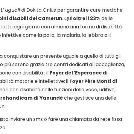
ti uguali
di Dokita Onlus per garantire cure mediche,
ini disabili del Camerun
. Qui
oltre il 23%
delle
 lotta ogni giorno con almeno una forma di disabilità,
nfettive come la polio, la malaria, la lebbra o il
a conquistare un presente uguale a quello di tutti gli
 più sereno grazie tre centri dedicati all’accoglienza,
one con disabilità : il
Foyer de l’Esperance di
ilità motorie e intellettive; il
Foyer Père Monti di
ori con disabilità nelle funzioni della voce, uditive,
Prohandicam di Yaoundé
che gestisce una delle
un.
sta inviare un sms o fare una chiamata da rete fissa
zo.