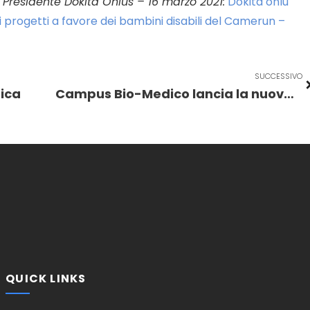
, Presidente Dokita Onlus – 16 marzo 2021:
Dokita onlu
i progetti a favore dei bambini disabili del Camerun –
SUCCESSIVO
ica
Campus Bio-Medico lancia la nuova campagna lasciti
QUICK LINKS