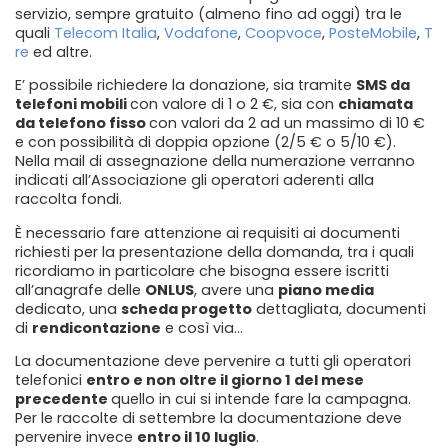
servizio, sempre gratuito (almeno fino ad oggi) tra le
quali
Telecom Italia
,
Vodafone
,
Coopvoce
,
PosteMobile
,
T
re
ed altre.
E’ possibile richiedere la donazione, sia tramite
SMS da
telefoni mobili
con valore di 1 o 2 €, sia con
chiamata
da telefono fisso
con valori da 2 ad un massimo di 10 €
e con possibilità di doppia opzione (2/5 € o 5/10 €).
Nella mail di assegnazione della numerazione verranno
indicati all’Associazione gli operatori aderenti alla
raccolta fondi.
È necessario fare attenzione ai requisiti ai documenti
richiesti per la presentazione della domanda, tra i quali
ricordiamo in particolare che bisogna essere iscritti
all’anagrafe delle
ONLUS
, avere una
piano media
dedicato, una
scheda progetto
dettagliata, documenti
di
rendicontazione
e così via…
La documentazione deve pervenire a tutti gli operatori
telefonici
entro e non oltre il giorno 1 del mese
precedente
quello in cui si intende fare la campagna.
Per le raccolte di settembre la documentazione deve
pervenire invece
entro il 10 luglio
.