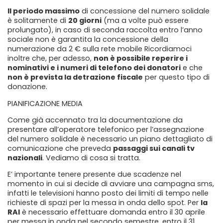
Il periodo massimo
di concessione del numero solidale
è solitamente di
20 giorni
(ma a volte può essere
prolungato), in caso di seconda raccolta entro l’anno
sociale non è garantita la concessione della
numerazione da 2 € sulla rete mobile Ricordiamoci
inoltre che, per adesso,
non è possibile reperire i
nominativi e i numeri di telefono dei donatori
e che
non è prevista la detrazione fiscale
per questo tipo di
donazione.
PIANIFICAZIONE MEDIA
Come già accennato tra la documentazione da
presentare all’operatore telefonico per l’assegnazione
del numero solidale è necessario un piano dettagliato di
comunicazione che preveda
passaggi sui canali tv
nazionali
. Vediamo di cosa si tratta.
E’ importante tenere presente due scadenze nel
momento in cui si decide di avviare una campagna sms,
infatti le televisioni hanno posto dei limiti di tempo nelle
richieste di spazi per la messa in onda dello spot. Per
la
RAI
è necessario effettuare domanda entro il 30 aprile
per messa in onda nel secondo semestre, entro il 31