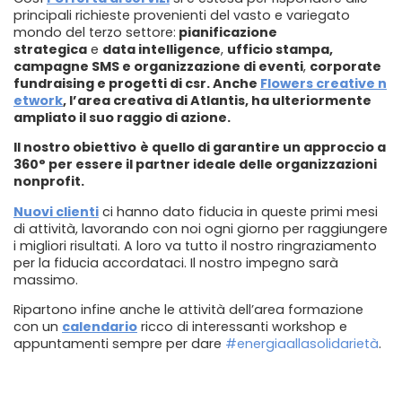
principali richieste provenienti del vasto e variegato
mondo del terzo settore:
pianificazione
strategica
e
data intelligence
,
ufficio stampa,
campagne SMS e organizzazione di eventi
,
corporate
fundraising e progetti di csr.
Anche
Flowers creative n
etwork
,
l’area creativa di Atlantis, ha ulteriormente
ampliato il suo raggio di azione.
Il nostro obiettivo
è quello di garantire un
approccio a
360°
per essere il partner ideale delle organizzazioni
nonprofit.
Nuovi clienti
ci hanno dato fiducia in queste primi mesi
di attività, lavorando con noi ogni giorno per raggiungere
i migliori risultati. A loro va tutto il nostro ringraziamento
per la fiducia accordataci. Il nostro impegno sarà
massimo.
Ripartono infine anche le attività dell’area formazione
con un
calendario
ricco di interessanti workshop e
appuntamenti sempre per dare
#energiaallasolidarietà
.