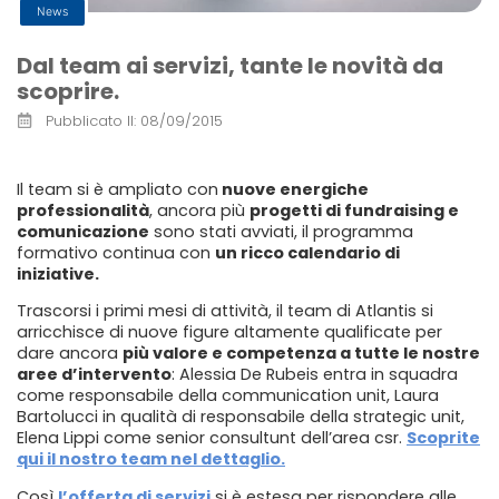
News
Dal team ai servizi, tante le novità da
scoprire.
Pubblicato Il:
08/09/2015
Il team si è ampliato con
nuove energiche
professionalità
, ancora più
progetti di fundraising e
comunicazione
sono stati avviati, il programma
formativo continua con
un ricco calendario di
iniziative.
Trascorsi i primi mesi di attività, il team di Atlantis si
arricchisce di nuove figure altamente qualificate per
dare ancora
più valore e competenza a tutte le nostre
aree d’intervento
: Alessia De Rubeis entra in squadra
come responsabile della communication unit, Laura
Bartolucci in qualità di responsabile della strategic unit,
Elena Lippi come senior consultunt dell’area csr.
S
coprite
qui il nostro team nel dettaglio.
Così
l’offerta di servizi
si è estesa per rispondere alle