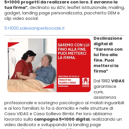
5×1000 progetti da realizzare con loro. E avranno la
tua firma”
, declinato su ADV, leaflet istituzionale, mailing,
gadget, landing page personalizzata, pacchetto DEM e
clip video social.
5×1000.salesianiperilsociale.it
Declinazione
digital di
“Saremo con
lui fino alla
fine. Puoi
metterci la
firma”
Dal 1982
VIDAS
garantisce
cure,
assistenza
professionale e sostegno psicologico ai malati inguaribili
e ai loro familiari; lo fa a domicilio e nelle strutture di
Casa VIDAS e Casa Sollievo Bimbi. Per loro abbiamo
lavorato sulla
campagna 5×1000 digital
, realizzando un
video dedicato e sviluppando la landing page