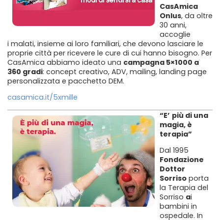
CasAmica
Onlus
, da oltre
30 anni,
accoglie
i malati, insieme ai loro familiari, che devono lasciare le
proprie città per ricevere le cure di cui hanno bisogno. Per
CasAmica abbiamo ideato una
campagna 5×1000 a
360 gradi
: concept creativo, ADV, mailing, landing page
personalizzata e pacchetto DEM.
casamica.it/5xmille
“E’
più di una
magia, è
terapia”
Dal 1995
Fondazione
Dottor
Sorriso
porta
la Terapia del
Sorriso
a
i
bambini in
ospedale. In