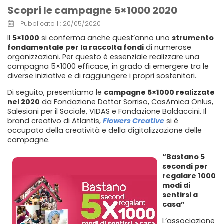
Scopri le campagne 5×1000 2020
Pubblicato Il:
20/05/2020
Il
5×1000
si conferma anche quest’anno uno
strumento
fondamentale per la raccolta fondi
di numerose
organizzazioni. Per questo è essenziale realizzare una
campagna 5×1000 efficace, in grado di emergere tra le
diverse iniziative e di raggiungere i propri sostenitori.
Di seguito, presentiamo le
campagne 5×1000 realizzate
nel 2020
da Fondazione Dottor Sorriso, CasAmica Onlus,
Salesiani per il Sociale, VIDAS e Fondazione Baldaccini. Il
brand creativo di Atlantis,
Flowers Creative
si è
occupato della creatività e della digitalizzazione delle
campagne.
“Bastano 5
secondi per
regalare 1000
modi di
sentirsi a
casa”
L’associazione