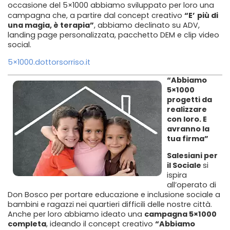
occasione del 5×1000 abbiamo sviluppato per loro una
campagna che, a partire dal concept creativo
“E’
più di
una magia, è terapia”
, abbiamo declinato su ADV,
landing page personalizzata, pacchetto DEM e clip video
social.
5×1000.dottorsorriso.it
“Abbiamo
5×1000
progetti da
realizzare
con loro. E
avranno la
tua firma”
Salesiani per
il Sociale
si
ispira
all’operato di
Don Bosco per portare educazione e inclusione sociale a
bambini e ragazzi nei quartieri difficili delle nostre città.
Anche per loro abbiamo ideato una
campagna 5×1000
completa
, ideando il concept creativo
“Abbiamo