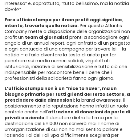
interessa” e, soprattutto, “tutto bellissimo, ma la notizia
dov’è?”
Fare ufficio stampa per il non profit oggi significa,
intanto, trovarla quella notizia.
Per questo Atlantis
Company mette a disposizione delle organizzazioni non
profit un
team di giornalisti
pronti a scandagliare ogni
angolo di un annual report, ogni anfratto di un progetto
e ogni cantuccio di una campagna per trovare lei – la
notizia – e farla diventare la testa di ariete per far
penetrare sui media numeri solidali, virgolettati
istituzionali, iniziative di sensibilizzazione e tutto ciò che
indispensabile per raccontare bene il bene che i
professionisti della solidarietà fanno ogni giorno.
L’ufficio stampa non è un “nice to have”, ma un
bisogno primario per tutti gli enti del terzo settore,
a
prescindere dalle dimensioni:
la brand awareness, il
posizionamento e la reputazione hanno infatti un ruolo
centrale anche nell’
attrazione di donazioni da parte di
privati e aziende.
Il donatore dietro la firma per la
destinazione del 5×1000 non scriverà mai il nome di
un’organizzazione di cui non ha mai sentito parlare e
l’azienda Tal dei Tali Spa difficilmente sceglierà per