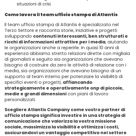
situazioni di crisi.
Come lavora il team ufficio stampa di Atlantis
Il team ufficio stampa di Atlantis è specializzato nel
Terzo Settore e racconta storie, iniziative e progetti
sviluppando
contenuti interessanti, ben strutturati e
ricchi di informazioni attrattive per i media
, aiutando
le organizzazioni anche a reperirle. In quasi 10 anni di
esperienza abbiamo stretto relazioni dirette con migliaia
di giornalisti e seguito sia organizzazioni che avevano
bisogno di costruire da zero le attività di relazione con i
media, sia organizzazioni che avevano bisogno di un
supporto al team interno per potenziare la visibilità di
specifici eventi o progetti,
affiancando
strategicamente e operativamente onp di piccole,
medie e grandi dimensioni
con piani di lavoro
personalizzati.
Scegliere Atlantis Company come vostro partner di
ufficio stampa significa investire in una strategia di
comunicazione che valorizza la vostra missione
sociale, massimizza la visibilità e ottimizza i costi,
assicurandovi un vantaggio competitivo nel settore