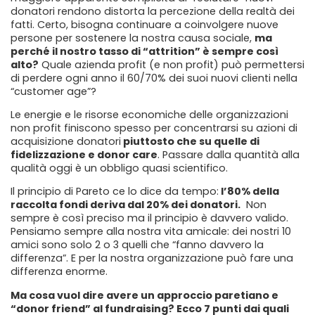
donatori rendono distorta la percezione della realtà dei
fatti. Certo, bisogna continuare a coinvolgere nuove
persone per sostenere la nostra causa sociale,
ma
perché il nostro tasso di “attrition” è sempre così
alto?
Quale azienda profit (e non profit) può permettersi
di perdere ogni anno il 60/70% dei suoi nuovi clienti nella
“customer age”?
Le energie e le risorse economiche delle organizzazioni
non profit finiscono spesso per concentrarsi su azioni di
acquisizione donatori
piuttosto che su quelle di
fidelizzazione e donor care
. Passare dalla quantità alla
qualità oggi è un obbligo quasi scientifico.
Il principio di Pareto ce lo dice da tempo:
l’80% della
raccolta fondi deriva dal 20% dei donatori.
Non
sempre è così preciso ma il principio è davvero valido.
Pensiamo sempre alla nostra vita amicale: dei nostri 10
amici sono solo 2 o 3 quelli che “fanno davvero la
differenza”. E per la nostra organizzazione può fare una
differenza enorme.
Ma cosa vuol dire avere un approccio paretiano e
“donor friend” al fundraising? Ecco 7 punti dai quali