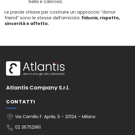
bella e calorosa.
Le parole chiave per costruire un approccio “donor
friend” sono le stesse dell’amicizia:
fiducia, rispetto,
sincerità e affetto.
Atlantis Company S.r.l.
CONTATTI
Via Camillo F. Aprile, 5 – 20124 – Milano
02 36752961