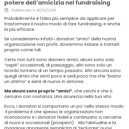
potere dell’amicizia nel fundraising
Pubblicato Il:
18/02/2015
Probabilmente è l’idea più semplice da applicare per
trasformare il nostro modo di fare fundraising, e anche
la più efficace.
Se consideriamo infatti i donatori “amici” della nostra
organizzazione non profit, dovremmo iniziare a trattarli
proprio come tali.
Certo non tutti sono davvero amici, alcuni sono solo
“ospiti” occasionali, di passaggio, altri sono solo un
ricordo lontano di un tempo passato. Altri ancora sono
quegli amici che senti poco e vedi poco ma che “basta
un attimo” e siete di nuovo in sintonia.
Ma alcuni sono proprio “amici”
, che cerchi e che ti
cercano con costanza. Una sicurezza nella tua vita.
Ecco, i donatori si comportano un po’ nello stesso modo.
Il problema è che spesso le organizzazioni non
riconoscono e i donatori fedeli e continuano a cercarne
di nuovi e occasionali (prospect). Ma l’abitudine e la
maggiore apparente semplicità di “reclutare” nuovi